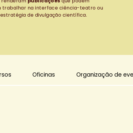
as renderam
publicações
que podem
 trabalhar na interface ciência-teatro ou
stratégia de divulgação científica.
rsos
Oficinas
Organização de ev