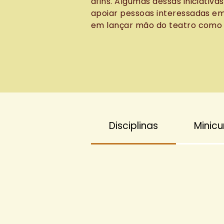
afins. Algumas dessas iniciativ
apoiar pessoas interessadas em
em lançar mão do teatro como e
Disciplinas
Minicu